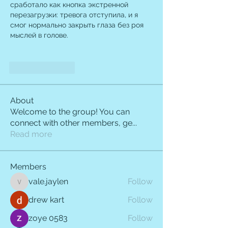
сработало как кнопка экстренной 
перезагрузки: тревога отступила, и я 
смог нормально закрыть глаза без роя 
мыслей в голове.
Like
Reply
About
Welcome to the group! You can
connect with other members, ge
...
Read more
Members
vale.jaylen
Follow
vale.jaylen
drew kart
Follow
zoye 0583
Follow