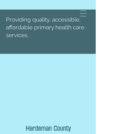
Providing quality, accessible,
affordable primary health care
services.
Hardeman County