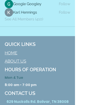
Google Googley
Follow
Karl Hennings
Follow
See All Members (410)
QUICK LINKS
HOME
ABOUT US
HOURS OF OPERATION
Mon & Tue
8:00 am - 7:00 pm
CONTACT US
629 Nuckolls Rd. Bolivar, TN 38008