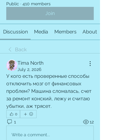
Public
·
410 members
Join
Discussion
Media
Members
About
Back
Tima North
July 2, 2026
У кого есть проверенные способы 
отключить мозг от финансовых 
проблем? Машина сломалась, счет 
за ремонт конский, лежу и считаю 
убытки, аж трясет.
0
1
12
Write a comment...