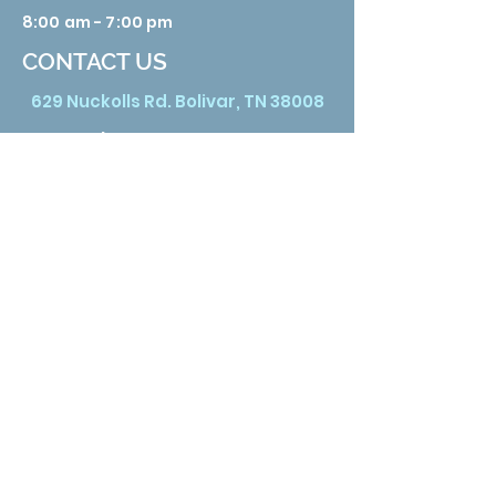
8:00 am - 7:00 pm
CONTACT US
629 Nuckolls Rd. Bolivar, TN 38008
Phone:
731 658 3388
Email:
info@hardemanhealth.org
Wed &Thu
8:00 am - 5:00 pm
Fri
8:00 am - 1:00 pm
Sat
9:00 am - 3:00 pm