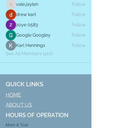
vale.jaylen
Follow
vale.jaylen
drew kart
Follow
zoye 0583
Follow
Google Googley
Follow
Karl Hennings
Follow
See All Members (410)
QUICK LINKS
HOME
ABOUT US
HOURS OF OPERATION
Mon & Tue