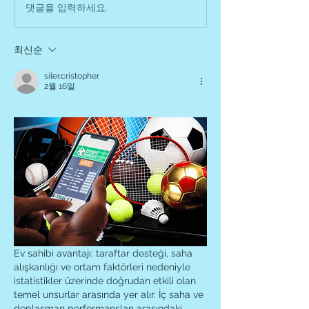
댓글을 입력하세요.
최신순
siler.cristopher
2월 16일
Ev sahibi avantajı; taraftar desteği, saha 
alışkanlığı ve ortam faktörleri nedeniyle 
istatistikler üzerinde doğrudan etkili olan 
temel unsurlar arasında yer alır. İç saha ve 
deplasman performansları arasındaki 