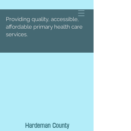
Providing quality, accessible,
affordable primary health care
services.
Hardeman County