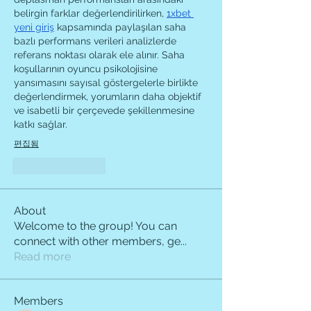
belirgin farklar değerlendirilirken, 
1xbet 
yeni giriş
 kapsamında paylaşılan saha 
bazlı performans verileri analizlerde 
referans noktası olarak ele alınır. Saha 
koşullarının oyuncu psikolojisine 
yansımasını sayısal göstergelerle birlikte 
değerlendirmek, yorumların daha objektif 
ve isabetli bir çerçevede şekillenmesine 
katkı sağlar.
편집됨
좋아요
답글
About
Welcome to the group! You can
connect with other members, ge
...
Read more
Members