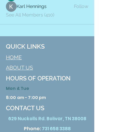
Karl Hennings
Follow
See All Members (410)
QUICK LINKS
HOME
ABOUT US
HOURS OF OPERATION
Mon & Tue
8:00 am - 7:00 pm
CONTACT US
629 Nuckolls Rd. Bolivar, TN 38008
Phone:
731 658 3388