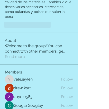
calidad de los materiales. También vi que 
tienen varios accesorios interesantes, 
como bufandas y bolsos que valen la 
pena. 
Me gusta
Reaccionar
About
Welcome to the group! You can
connect with other members, ge
...
Read more
Members
vale.jaylen
Follow
vale.jaylen
drew kart
Follow
zoye 0583
Follow
Google Googley
Follow