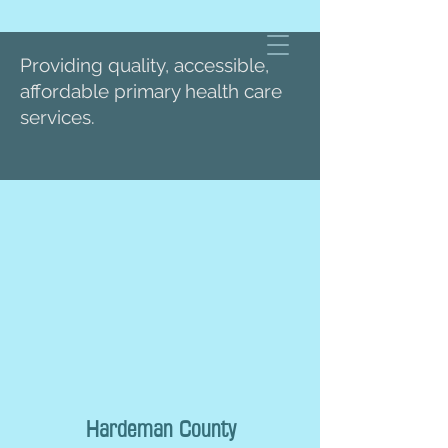
Providing quality, accessible,
affordable primary health care
services.
Hardeman County