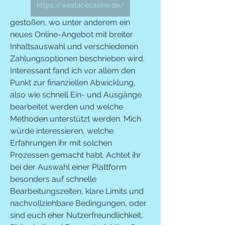
https://westacecasino.de/
gestoßen, wo unter anderem ein 
neues Online-Angebot mit breiter 
Inhaltsauswahl und verschiedenen 
Zahlungsoptionen beschrieben wird. 
Interessant fand ich vor allem den 
Punkt zur finanziellen Abwicklung, 
also wie schnell Ein- und Ausgänge 
bearbeitet werden und welche 
Methoden unterstützt werden. Mich 
würde interessieren, welche 
Erfahrungen ihr mit solchen 
Prozessen gemacht habt. Achtet ihr 
bei der Auswahl einer Plattform 
besonders auf schnelle 
Bearbeitungszeiten, klare Limits und 
nachvollziehbare Bedingungen, oder 
sind euch eher Nutzerfreundlichkeit, 