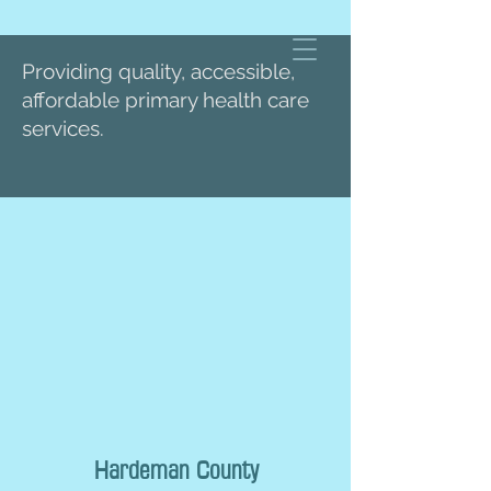
Providing quality, accessible,
affordable primary health care
services.
Hardeman County