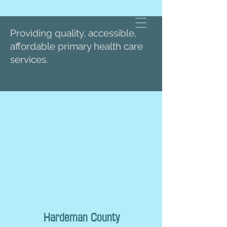
Providing quality, accessible,
affordable primary health care
services.
Hardeman County