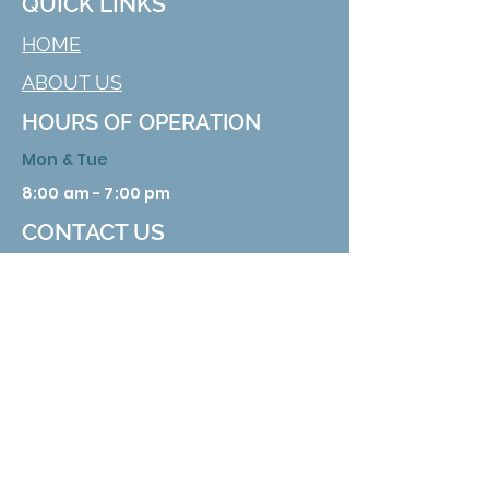
QUICK LINKS
HOME
ABOUT US
HOURS OF OPERATION
Mon & Tue
8:00 am - 7:00 pm
CONTACT US
629 Nuckolls Rd. Bolivar, TN 38008
Phone:
731 658 3388
Email:
info@hardemanhealth.org
Wed &Thu
8:00 am - 5:00 pm