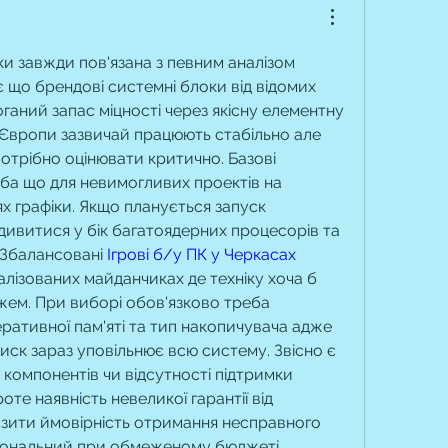
ки завжди пов'язана з певним аналізом 
є що брендові системні блоки від відомих 
аний запас міцності через якісну елементну 
з Європи зазвичай працюють стабільно але 
потрібно оцінювати критично. Базові 
хіба що для невимогливих проектів на 
х графіки. Якщо планується запуск 
дивитися у бік багатоядерних процесорів та 
 Збалансовані 
Ігрові б/у ПК у Черкасах
лізованих майданчиках де техніку хоча б 
ем. При виборі обов'язково треба 
ративної пам'яті та тип накопичувача адже 
ск зараз уповільнює всю систему. Звісно є 
 компонентів чи відсутності підтримки 
роте наявність невеликої гарантії від 
зити ймовірність отримання несправного 
раціональний при обмеженому бюджеті.