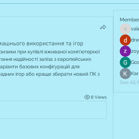
Member
val
vale.jay
dre
машнього використання та ігор
zoy
 ризики при купівлі вживаної комп'ютерної 
итання надійності заліза з європейських 
Goo
аріанти базових конфігурацій для 
Kar
адних ігор або краще збирати новий ПК з 
See All
8 Views