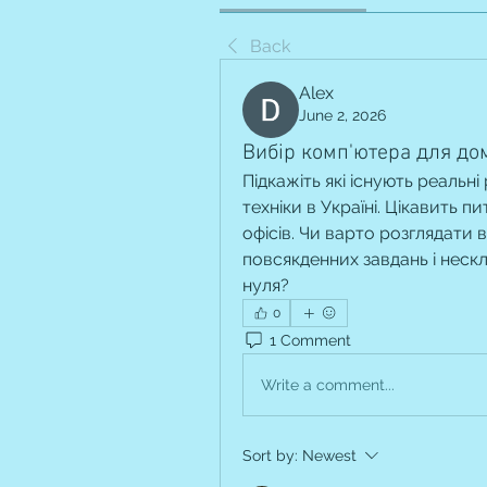
Back
Alex
June 2, 2026
Вибір комп'ютера для до
Підкажіть які існують реальні
техніки в Україні. Цікавить п
офісів. Чи варто розглядати в
повсякденних завдань і нескл
нуля?
0
1 Comment
Write a comment...
Sort by:
Newest