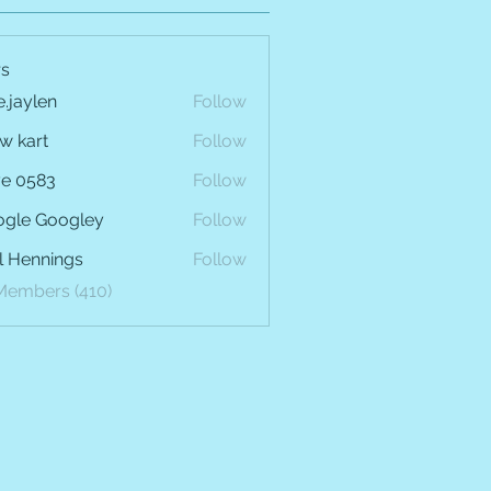
s
e.jaylen
Follow
len
w kart
Follow
e 0583
Follow
gle Googley
Follow
l Hennings
Follow
 Members (410)