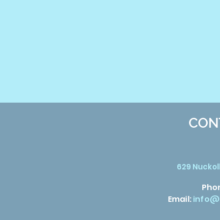
CON
629 Nuckoll
Pho
Email:
info@