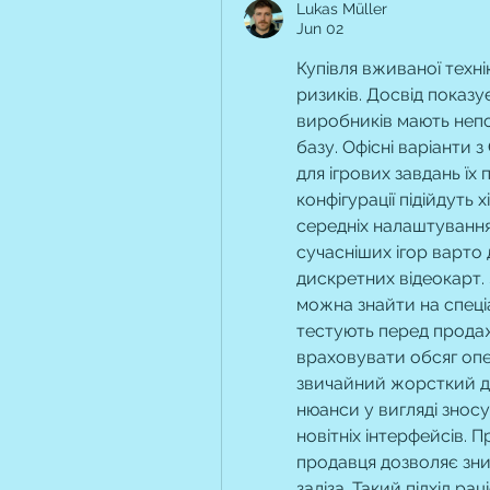
Lukas Müller
Jun 02
Купівля вживаної техні
ризиків. Досвід показу
виробників мають непог
базу. Офісні варіанти 
для ігрових завдань їх 
конфігурації підійдуть 
середніх налаштування
сучасніших ігор варто 
дискретних відеокарт.
можна знайти на спеціа
тестують перед продаж
враховувати обсяг опе
звичайний жорсткий ди
нюанси у вигляді зносу
новітніх інтерфейсів. П
продавця дозволяє зни
заліза. Такий підхід 