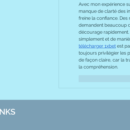
Avec mon expérience sur
manque de clarté des in
freine la confiance. Des
demandent beaucoup d’ef
décourage rapidement. J
télécharger 1xbet
 est p
toujours privilégier les
de façon claire, car la 
la compréhension.
Me gusta
Reacc
INKS