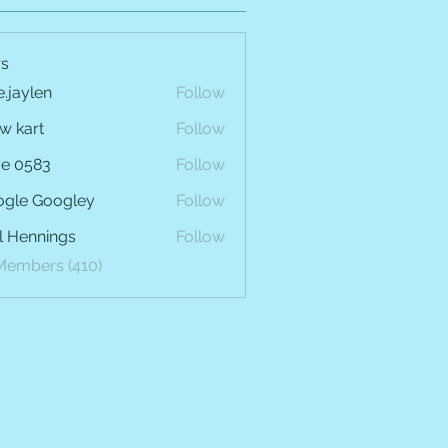
s
e.jaylen
Follow
len
w kart
Follow
e 0583
Follow
gle Googley
Follow
l Hennings
Follow
 Members (410)