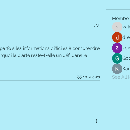
Member
val
vale.jay
dre
zoy
e parfois les informations difficiles à comprendre 
uoi la clarté reste-t-elle un défi dans le 
Goo
Kar
See All
10 Views