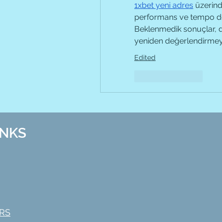
1xbet yeni adres
 üzerind
performans ve tempo değ
Beklenmedik sonuçlar, do
yeniden değerlendirmeyi
Edited
Like
Reply
INKS
RS