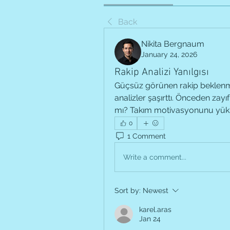
Back
Nikita Bergnaum
January 24, 2026
Rakip Analizi Yanılgısı
Güçsüz görünen rakip beklenme
analizler şaşırttı. Önceden zay
mı? Takım motivasyonunu yüksek
0
1 Comment
Write a comment...
Sort by:
Newest
karel.aras
Jan 24