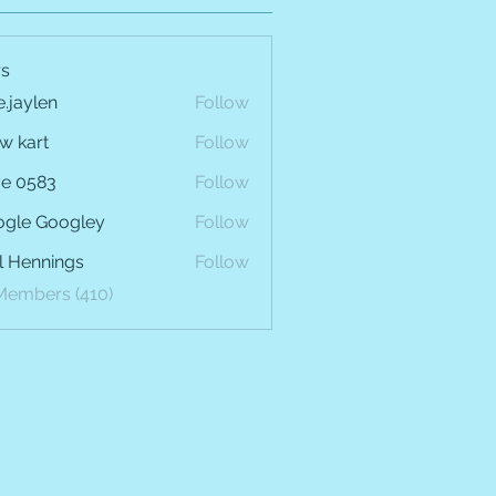
s
e.jaylen
Follow
len
w kart
Follow
e 0583
Follow
gle Googley
Follow
l Hennings
Follow
 Members (410)