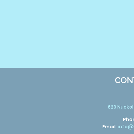
CON
629 Nuckoll
Pho
Email:
info@