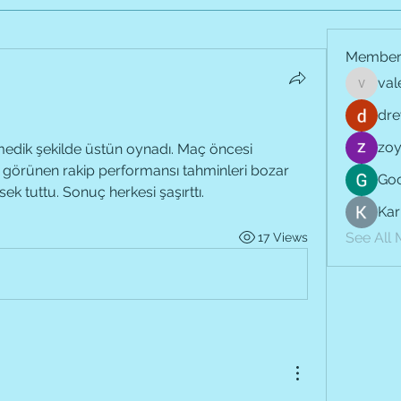
Member
val
vale.jay
dre
zoy
dik şekilde üstün oynadı. Maç öncesi 
ıf görünen rakip performansı tahminleri bozar 
Goo
 tuttu. Sonuç herkesi şaşırttı.
Kar
See All
17 Views