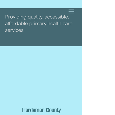
Providing quality, accessible,
affordable primary health care
services.
Hardeman County