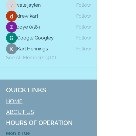
vale.jaylen
Follow
vale.jaylen
drew kart
Follow
zoye 0583
Follow
Google Googley
Follow
Karl Hennings
Follow
See All Members (410)
QUICK LINKS
HOME
ABOUT US
HOURS OF OPERATION
Mon & Tue