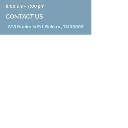
8:00 am - 7:00 pm
CONTACT US
629 Nuckolls Rd. Bolivar, TN 38008
Phone:
731 658 3388
Email:
info@hardemanhealth.org
Wed &Thu
8:00 am - 5:00 pm
Fri
8:00 am - 1:00 pm
Sat
9:00 am - 3:00 pm