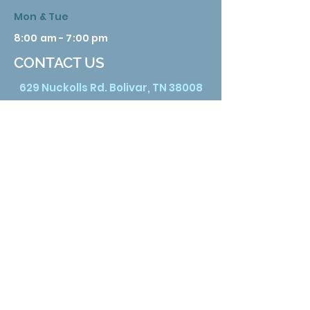
Mon & Tue
8:00 am - 7:00 pm
CONTACT US
629 Nuckolls Rd. Bolivar, TN 38008
Phone:
731 658 3388
Email:
info@hardemanhealth.org
Wed &Thu
8:00 am - 5:00 pm
Fri
8:00 am - 1:00 pm
Sat
9:00 am - 3:00 pm