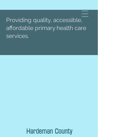
Providing quality, accessible,
affordable primary health care
services.
Hardeman County