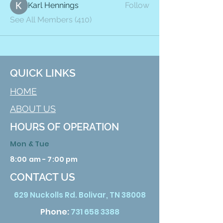
Karl Hennings
Follow
See All Members (410)
QUICK LINKS
HOME
ABOUT US
HOURS OF OPERATION
Mon & Tue
8:00 am - 7:00 pm
CONTACT US
629 Nuckolls Rd. Bolivar, TN 38008
Phone:
731 658 3388