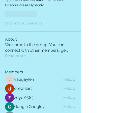
Spannend und fesselnd macht das 
Erlebnis diese Dynamik.
Like
Reply
Show more comments
About
Welcome to the group! You can
connect with other members, ge
...
Read more
Members
vale.jaylen
Follow
vale.jaylen
drew kart
Follow
zoye 0583
Follow
Google Googley
Follow