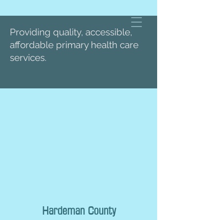
Providing quality, accessible,
affordable primary health care
services.
Hardeman County